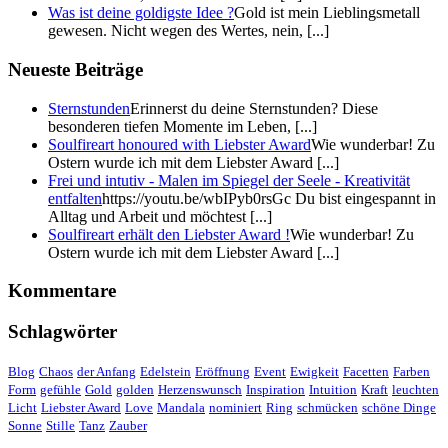
Was ist deine goldigste Idee ?
Gold ist mein Lieblingsmetall
gewesen. Nicht wegen des Wertes, nein, [...]
Neueste Beiträge
Sternstunden
Erinnerst du deine Sternstunden? Diese
besonderen tiefen Momente im Leben, [...]
Soulfireart honoured with Liebster Award
Wie wunderbar! Zu
Ostern wurde ich mit dem Liebster Award [...]
Frei und intutiv - Malen im Spiegel der Seele - Kreativität
entfalten
https://youtu.be/wbIPyb0rsGc Du bist eingespannt in
Alltag und Arbeit und möchtest [...]
Soulfireart erhält den Liebster Award !
Wie wunderbar! Zu
Ostern wurde ich mit dem Liebster Award [...]
Kommentare
Schlagwörter
Blog
Chaos
der Anfang
Edelstein
Eröffnung
Event
Ewigkeit
Facetten
Farben
Form
gefühle
Gold
golden
Herzenswunsch
Inspiration
Intuition
Kraft
leuchten
Licht
Liebster Award
Love
Mandala
nominiert
Ring
schmücken
schöne Dinge
Sonne
Stille
Tanz
Zauber