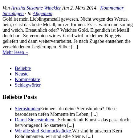
Von
Arusha Susanne Winckler
Am
2. März 2014
·
Kommentar
hinzufügen
· In
Allgemein
Gold ist mein Lieblingsmetall gewesen. Nicht wegen des Wertes,
nein, es ist das beste Metall, um zu formen. Es ist warm und sonnig
und weich. Erstaunlich oder? Weiches Gold. Eigentlich ist Metall
doch hart. So vermuten wir es. Gold wird in kleinen Nuggets
geliefert und dann weiterverarbeitet. Je nach Zugabe entstehen die
verschiedenen Legierungen. Silber [...]
Mehr lesen »
Beliebte
Neuste
Kommentare
Schlagwörter
Beliebte Posts
Sternstunden
Erinnerst du deine Sternstunden? Diese
besonderen tiefen Momente im Leben, [...]
Damit Sie erstrahlen...
Schmuck mit Kunst – das passt doch
hervorragend! So starteten [...]
Wir alle sind Schmuckstücke.
Wir sind in unserem Kern
Rohdiamanten, wir sind edle Steine. [...]