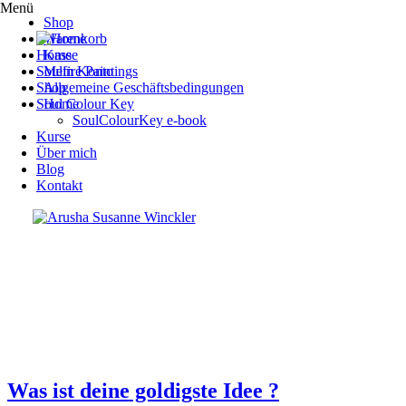
Menü
Shop
Warenkorb
Home
Kasse
Soulfire Paintings
Mein Konto
Shop
Allgemeine Geschäftsbedingungen
Soul Colour Key
Home
SoulColourKey e-book
Kurse
Über mich
Blog
Kontakt
Was ist deine goldigste Idee ?