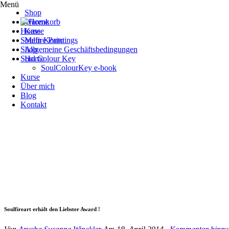
Menü
Shop
Warenkorb
Home
Kasse
Soulfire Paintings
Mein Konto
Shop
Allgemeine Geschäftsbedingungen
Soul Colour Key
Home
SoulColourKey e-book
Kurse
Über mich
Blog
Kontakt
Soulfireart erhält den Liebster Award !