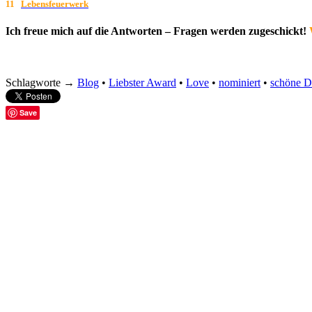
11
Lebensfeuerwerk
Ich freue mich auf die Antworten – Fragen werden zugeschickt!
Schlagworte →
Blog
•
Liebster Award
•
Love
•
nominiert
•
schöne D
Save