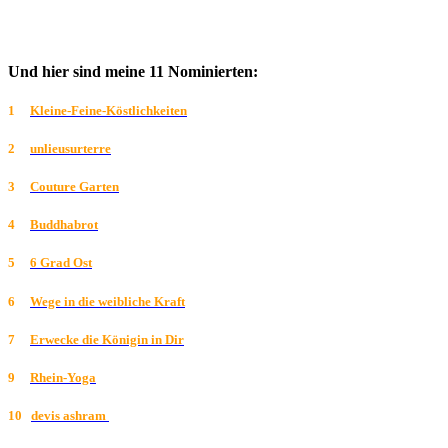
Und hier sind meine 11 Nominierten:
1
Kleine-Feine-Köstlichkeiten
2
unlieusurterre
3
Couture Garten
4
Buddhabrot
5
6 Grad Ost
6
Wege in die weibliche Kraft
7
Erwecke die Königin in Dir
9
Rhein-Yoga
10
devis ashram