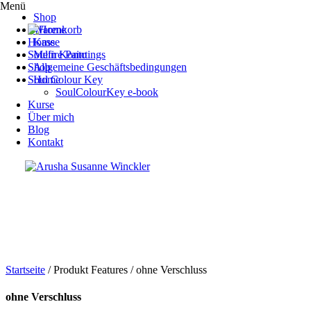
Menü
Shop
Warenkorb
Home
Kasse
Soulfire Paintings
Mein Konto
Shop
Allgemeine Geschäftsbedingungen
Soul Colour Key
Home
SoulColourKey e-book
Kurse
Über mich
Blog
Kontakt
Startseite
/ Produkt Features / ohne Verschluss
ohne Verschluss